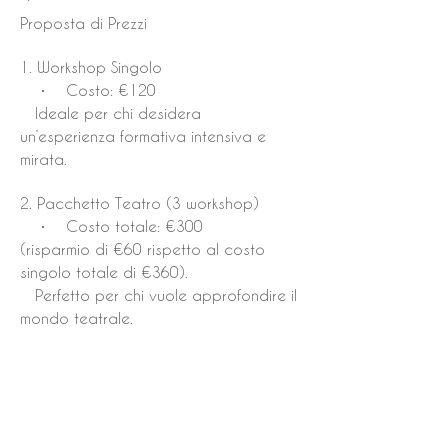
Proposta di Prezzi
1. Workshop Singolo
• Costo: €120
Ideale per chi desidera
un’esperienza formativa intensiva e
mirata.
2. Pacchetto Teatro (3 workshop)
• Costo totale: €300
(risparmio di €60 rispetto al costo
singolo totale di €360).
Perfetto per chi vuole approfondire il
mondo teatrale.
3. Pacchetto Combinato (6 workshop )
• Costo totale: €550
(risparmio di €110 rispetto al costo
singolo totale di €660).