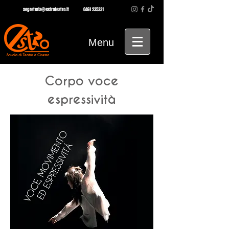
segreteria@estroteatro.it
0461 235331
Menu
Corpo voce
espressività