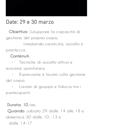
Date: 29 e 30 marzo
Obiettivo:
Sviluppare la capacità di
gestione del proprio corpo,
stimolando creatività, ascolto e
prontezza.
Contenuti:
• Tecniche di ascolto attivo e
reazione spontanea.
• Espressione e lavoro sulla gestione
del corpo.
• Lavoro di gruppo e fiducia tra i
partecipanti.
Durata: 10
ore.
Quando
: sabato 29 dalle 14 alle 18 e
domenica 30 dalle 10 -13 e
dalle 14-17