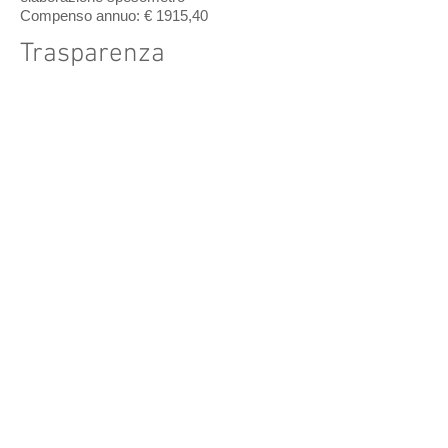
Compenso annuo: € 1915,40
Trasparenza
Segreteria Scuola
A.P.S. ESTROTEATRO
segreteria@estroteatro.it
SCUOLA DI TEATRO E CINEMA
0461 235331
Via Venezia 1, 38122
P. IVA e C.F:
02308240221
Sito realizzato da Nicole Colombai
I
nformativa sulla Privacy policy
Direttore Artistico
Mirko Corradini