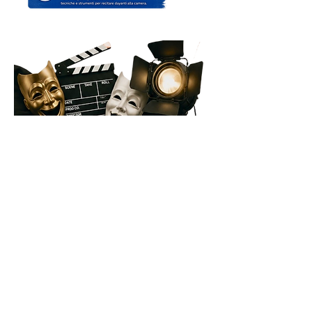
Il palco
Prenota la tua prova gratuita
PRENOTA ORA
ti
e inizia la tua avventura.
aspetta!
Segreteria Scuola
A.P.S. ESTROTEATRO
segreteria@estroteatro.it
SCUOLA DI TEATRO E CINEMA
0461 235331
Via Venezia 1, 38122
P. IVA e C.F:
02308240221
Sito realizzato da Nicole Colombai