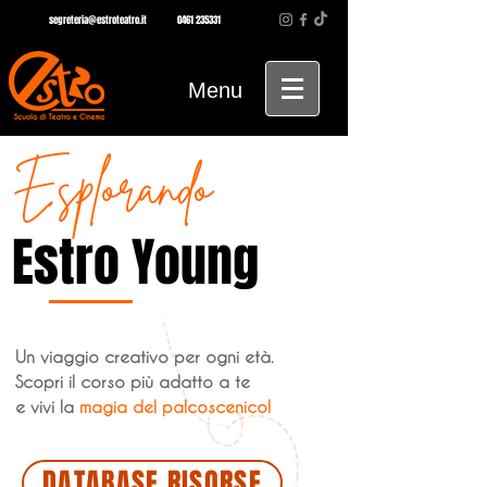
segreteria@estroteatro.it
0461 235331
Menu
Esplorando
Estro Young
Un viaggio creativo per ogni età.
Scopri il corso più adatto a te
e vivi la
magia del palcoscenico!
DATABASE RISORSE