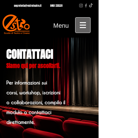
segreteria@estroteatro.it
0461 235331
Menu
CONTATTACI
Siamo qui per ascoltarti.
Per informazioni sui
corsi,
workshop
, iscrizioni
o collaborazioni, compila il
modulo o contattaci
direttamente.