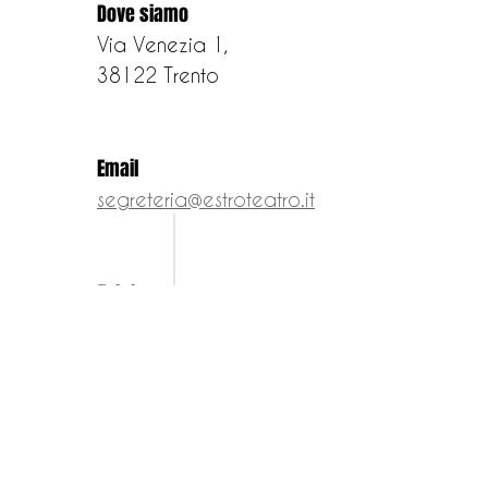
Dove siamo
Via Venezia 1,
38122 Trento
Email
segreteria@estroteatro.it
Telefono
+ 39 0461235331
Orari segreteria
Dal Lunedì al Giovedì