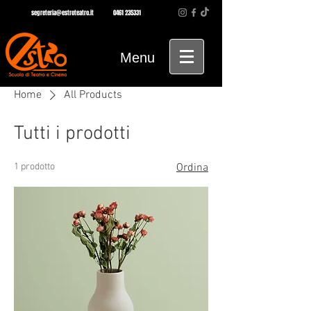
segreteria@estroteatro.it
0461 235331
Menu
Home
All Products
Tutti i prodotti
1 prodotto
Ordina